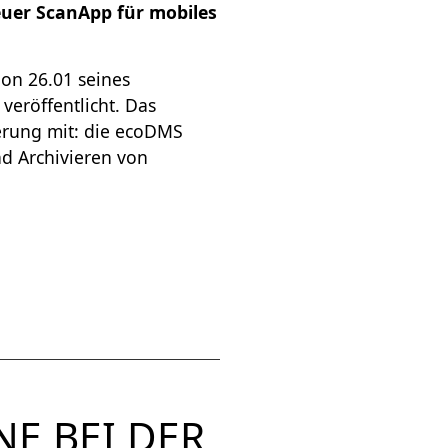
euer ScanApp für mobiles
on 26.01 seines
röffentlicht. Das
erung mit: die ecoDMS
nd Archivieren von
E BEI DER