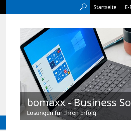
Startseite
E-
bomaxx - Business So
bomaxx - Business So
Lösungen für Ihren Erfolg
Einführung der Elektronischen Rechnu